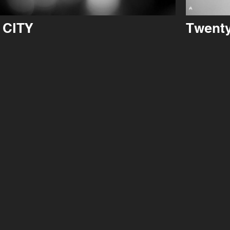
 CITY
Twent