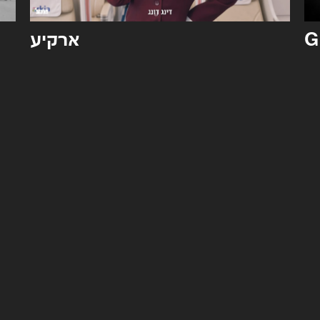
ארקיע
G