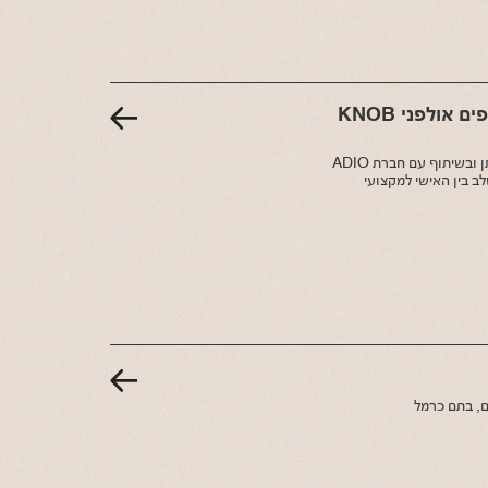
פרק 327 בפודקאסט השיווק: מיטל וניב, בעלים משותפים אולפני KNOB
פודקאסט השיווק on the go של קהילת מנהלי שיווק מצייצים בהנחיית אבי זיתן ובשיתוף עם חברת ADIO
 שתשלב בין האישי למקצועי