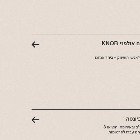
חזקים מהקורונה: הכירו את מיטל וניב, בעלים משותפים אולפני KNOB
אנשי השיווק – ביחד אנחנו
יונסה"
מיטל וניב כהן, הצמד המוזיקלי KNOB, הופיעו על הבמות החמות ביותר בארה"ב ובאירופה, הוציאו 3
 הם עברו לפרסומות