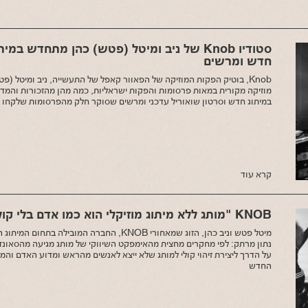
סטודיו Knob של ניב ומיטל (פטש) כהן מתחדש במ
חדש ומרשים
Knob, בוטיק הפקות המוזיקה של הפאוור קאפל של התעשייה, ניב ומיטל (פ
מוזיקה מקורית במאות פרסומות והפקות ישראליות, כמה מהן מהזכורות והמד
במיתוג חדש וסרטון שואוריל עדכני ומרשים שסוקר חלק מהפרסומות שלקחו ב
קרא עוד
KNOB "מותג ללא מיתוג מוזיקלי הוא כמו אדם בלי קול"
מיטל פטש וניב כהן, הזוג שמאחורי KNOB, החברה המובילה
נתון מרתק: לפי מחקרים מחצית מהאימפקט השיווקי של מותג מגיעה מהסאונד ש
על הדרך ליצירת זיהוי קולי למותג שלא ייצא לאנשים מהראש ומדוע האדם וה
החדש