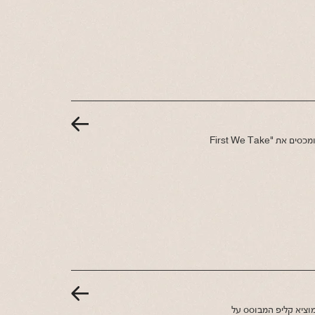
צמד Knob - ניב כהן ומיטל פטש-כהן - מצרפים למשפחה גם את לאונרד כהן ומכסים את "First We Take
וכעת מוציא קליפ המבוסס על