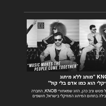
KNOB "מותג ללא מיתוג
פר
יקלי הוא כמו אדם בלי קול"
מיטל וניב,
אולפני KNOB Music
מיטל פטש וניב כהן, הזוג שמאחורי KNOB, החברה
ילה בתחום המיתוג המוזיקלי בישראל, חושפים
 מרתק: לפי מחקרים מחצית מהאימפקט
שיווק מצייצים
וקי של מותג מגיעה מהסאונד שלו. בראיון זוגי