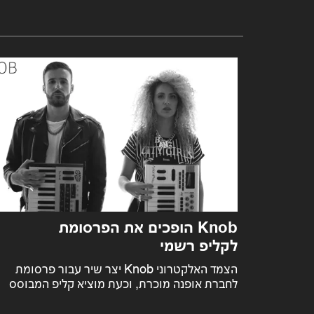
Knob הופכים את הפרסומת
לקליפ רשמי
 מצרפים
הצמד האלקטרוני Knob יצר שיר עבור פרסומת
למשפחה גם את לאונרד כהן ומכסים את "First
לחברת אופנה מוכרת, וכעת מוציא קליפ המבוסס
 האלקטרו-גרובי
על צילומים מתוך הפרסומת (ללא הלוגו) וצילומים
נוספים. התוצאה: "What's Your Type?"